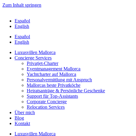
Zum Inhalt springen
Español
English
Español
English
Luxusvillen Mallorca
Concierge Services
Privatjet-Charter
Eventmanagement Mallorca
Yachtcharter auf Mallorca
Personalvermittlung mit Anspruch
Mallorcas beste Privatköche
Heiratsanträge & Persönliche Geschenke
Support für Top-Assistants
Corporate Concierge
Relocation Services
Über mich
Blog
Kontakt
Luxusvillen Mallorca