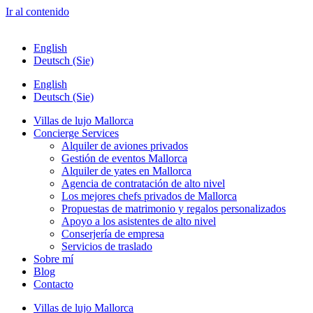
Ir al contenido
English
Deutsch (Sie)
English
Deutsch (Sie)
Villas de lujo Mallorca
Concierge Services
Alquiler de aviones privados
Gestión de eventos Mallorca
Alquiler de yates en Mallorca
Agencia de contratación de alto nivel
Los mejores chefs privados de Mallorca
Propuestas de matrimonio y regalos personalizados
Apoyo a los asistentes de alto nivel
Conserjería de empresa
Servicios de traslado
Sobre mí
Blog
Contacto
Villas de lujo Mallorca