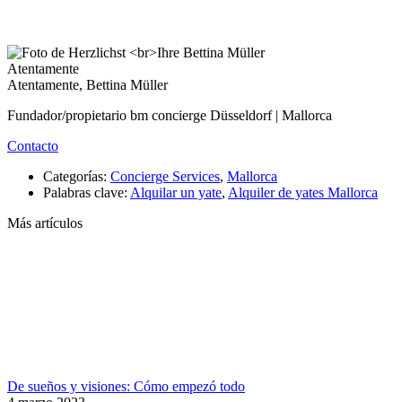
Atentamente
Atentamente, Bettina Müller
Fundador/propietario bm concierge Düsseldorf | Mallorca
Contacto
Categorías:
Concierge Services
,
Mallorca
Palabras clave:
Alquilar un yate
,
Alquiler de yates Mallorca
Más artículos
De sueños y visiones: Cómo empezó todo