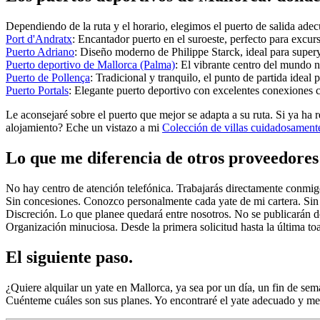
Dependiendo de la ruta y el horario, elegimos el puerto de salida ade
Port d'Andratx
: Encantador puerto en el suroeste, perfecto para excur
Puerto Adriano
: Diseño moderno de Philippe Starck, ideal para superya
Puerto deportivo de Mallorca (Palma)
: El vibrante centro del mundo 
Puerto de Pollença
: Tradicional y tranquilo, el punto de partida ideal p
Puerto Portals
: Elegante puerto deportivo con excelentes conexiones co
Le aconsejaré sobre el puerto que mejor se adapta a su ruta. Si ya ha r
alojamiento? Eche un vistazo a mi
Colección de villas cuidadosament
Lo que me diferencia de otros proveedores 
No hay centro de atención telefónica. Trabajarás directamente conmig
Sin concesiones. Conozco personalmente cada yate de mi cartera. Sin
Discreción. Lo que planee quedará entre nosotros. No se publicarán det
Organización minuciosa. Desde la primera solicitud hasta la última toa
El siguiente paso.
¿Quiere alquilar un yate en Mallorca, ya sea por un día, un fin de s
Cuénteme cuáles son sus planes. Yo encontraré el yate adecuado y me