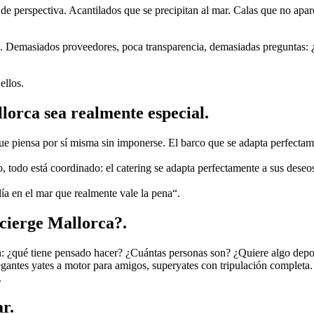
de perspectiva. Acantilados que se precipitan al mar. Calas que no apare
es. Demasiados proveedores, poca transparencia, demasiadas preguntas:
ellos.
llorca sea realmente especial.
 que piensa por sí misma sin imponerse. El barco que se adapta perfect
odo está coordinado: el catering se adapta perfectamente a sus deseos y 
 día en el mar que realmente vale la pena“.
ncierge Mallorca?.
n: ¿qué tiene pensado hacer? ¿Cuántas personas son? ¿Quiere algo deport
gantes yates a motor para amigos, superyates con tripulación completa.
.
r.