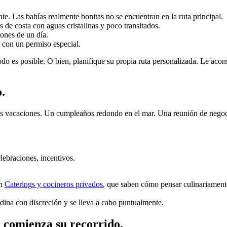
e. Las bahías realmente bonitas no se encuentran en la ruta principal.
de costa con aguas cristalinas y poco transitados.
iones de un día.
r con un permiso especial.
todo es posible. O bien, planifique su propia ruta personalizada. Le acons
.
s vacaciones. Un cumpleaños redondo en el mar. Una reunión de negoci
lebraciones, incentivos.
on
Caterings y cocineros privados
, que saben cómo pensar culinariamente 
ina con discreción y se lleva a cabo puntualmente.
 comienza su recorrido.