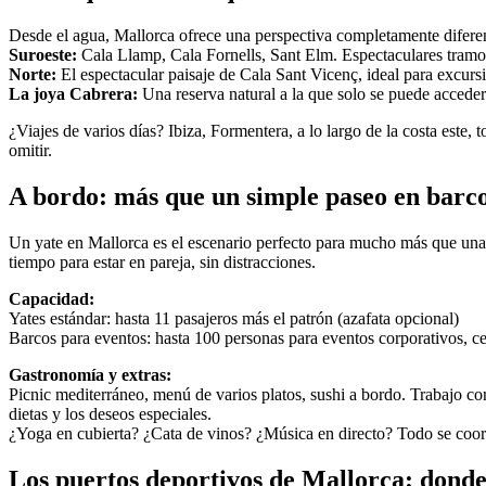
Desde el agua, Mallorca ofrece una perspectiva completamente diferent
Suroeste:
Cala Llamp, Cala Fornells, Sant Elm. Espectaculares tramos 
Norte:
El espectacular paisaje de Cala Sant Vicenç, ideal para excurs
La joya Cabrera:
Una reserva natural a la que solo se puede accede
¿Viajes de varios días? Ibiza, Formentera, a lo largo de la costa este, 
omitir.
A bordo: más que un simple paseo en barco
Un yate en Mallorca es el escenario perfecto para mucho más que una
tiempo para estar en pareja, sin distracciones.
Capacidad:
Yates estándar: hasta 11 pasajeros más el patrón (azafata opcional)
Barcos para eventos: hasta 100 personas para eventos corporativos, ce
Gastronomía y extras:
Picnic mediterráneo, menú de varios platos, sushi a bordo. Trabajo c
dietas y los deseos especiales.
¿Yoga en cubierta? ¿Cata de vinos? ¿Música en directo? Todo se coord
Los puertos deportivos de Mallorca: donde