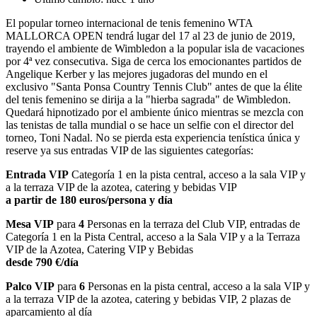
El popular torneo internacional de tenis femenino WTA
MALLORCA OPEN tendrá lugar del 17 al 23 de junio de 2019,
trayendo el ambiente de Wimbledon a la popular isla de vacaciones
por 4ª vez consecutiva. Siga de cerca los emocionantes partidos de
Angelique Kerber y las mejores jugadoras del mundo en el
exclusivo "Santa Ponsa Country Tennis Club" antes de que la élite
del tenis femenino se dirija a la "hierba sagrada" de Wimbledon.
Quedará hipnotizado por el ambiente único mientras se mezcla con
las tenistas de talla mundial o se hace un selfie con el director del
torneo, Toni Nadal. No se pierda esta experiencia tenística única y
reserve ya sus entradas VIP de las siguientes categorías:
Entrada VIP
Categoría 1 en la pista central, acceso a la sala VIP y
a la terraza VIP de la azotea, catering y bebidas VIP
a partir de 180 euros/persona y día
Mesa VIP
para
4
Personas en la terraza del Club VIP, entradas de
Categoría 1 en la Pista Central, acceso a la Sala VIP y a la Terraza
VIP de la Azotea, Catering VIP y Bebidas
desde 790 €/día
Palco VIP
para
6
Personas en la pista central, acceso a la sala VIP y
a la terraza VIP de la azotea, catering y bebidas VIP, 2 plazas de
aparcamiento al día