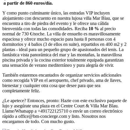
a partir de 860 euros/día.
Y como punto culminante único, las entradas VIP incluyen
alojamiento con descuento en nuestra lujosa villa Mar Blau, que se
encuentra a tiro de piedra del evento y le ofrece una cálida
bienvenida con todas las comodidades. Reciba
10 %
al precio
normal de 730 €/noche. La villa de ensueño es maravillosamente
espaciosa y ofrece mucho espacio para hasta 8 personas con 4
dormitorios y 4 baños (3 de ellos en suite), repartidos en 400 m2 y 2
plantas - ideal para un pequeño grupo de apasionados del tenis. La
fantástica vista panorámica del mar y las montañas, la maravillosa
piscina privada y la cocina exterior totalmente equipada garantizan
una sensación de verano mediterráneo y pura alegría de vivir.
También estaremos encantados de organizar servicios adicionales
como recogida VIP en el aeropuerto, chef privado, ama de llaves,
bienestar y cualquier otra cosa que desee para que sea
completamente feliz.
¿Le apetece? Entonces, pronto: Hazte con este exclusivo paquete de
lujo y asegúrate una plaza en el Centre Court & Villa Mar Blau.
Llame/Whatsapp a +491722125710 o envíe un correo electrónico
rápido a office@bm-concierge.com y listo. Nosotros nos
encargamos de todo. Con mucho gusto.