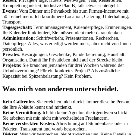
Reisen:
Privatjet-Flüge, Hotels, Mietwagen, Visa, Reiserouten.
Komplett organisiert, inklusive Plan B, falls etwas schiefgeht.
Events:
Vom Dinner mit Privatkoch bis zum Firmen-Incentive mit
50 Teilnehmern. Ich koordiniere Location, Catering, Unterhaltung,
Transport.
Tagesgeschäft:
Terminmanagement, Kalenderpflege, Erinnerungen.
Ihr Kalender funktioniert, Sie müssen nicht mehr daran denken.
Administration:
Schriftverkehr, Präsentationen, Recherchen,
Datenpflege. Alles, was erledigt werden muss, aber nicht von Ihnen
persönlich.
Privates
: Besorgungen, Geschenke, Kinderbetreuung, Haushalt-
Organisation. Damit Ihr Privatleben nicht auf der Strecke bleibt.
Projekte:
Sie brauchen jemanden für drei Wochen während der
Urlaubsvertretung? Für ein konkretes Projekt? Als zusätzliche
Kapazität bei Spitzenbelastung? Kein Problem.
Was mich von anderen unterscheidet.
Kein Callcenter.
Sie erreichen mich direkt. Immer dieselbe Person,
die Ihre Abläufe kennt und mitdenkt.
Keine Vermittlung.
Ich bin keine Agentur, die irgendwen schickt.
Sie arbeiten mit mir, nicht mit wechselnden Freelancern.
Keine versteckten Kosten.
Abrechnung auf Stundenbasis oder in
Paketen. Transparent und vorab besprochen.
Diskret.
Was wir besprechen, bleibt zwischen uns. Keine Details in