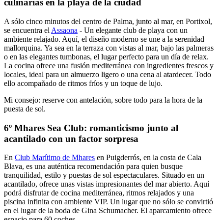
culinarias en la playa de la ciudad
A sólo cinco minutos del centro de Palma, junto al mar, en Portixol,
se encuentra el
Assaona
- Un elegante club de playa con un
ambiente relajado. Aquí, el diseño moderno se une a la serenidad
mallorquina. Ya sea en la terraza con vistas al mar, bajo las palmeras
o en las elegantes tumbonas, el lugar perfecto para un día de relax.
La cocina ofrece una fusión mediterránea con ingredientes frescos y
locales, ideal para un almuerzo ligero o una cena al atardecer. Todo
ello acompañado de ritmos fríos y un toque de lujo.
Mi consejo: reserve con antelación, sobre todo para la hora de la
puesta de sol.
6º Mhares Sea Club: romanticismo junto al
acantilado con un factor sorpresa
En
Club Marítimo de Mhares
en Puigderrós, en la costa de Cala
Blava, es una auténtica recomendación para quien busque
tranquilidad, estilo y puestas de sol espectaculares. Situado en un
acantilado, ofrece unas vistas impresionantes del mar abierto. Aquí
podrá disfrutar de cocina mediterránea, ritmos relajados y una
piscina infinita con ambiente VIP. Un lugar que no sólo se convirtió
en el lugar de la boda de Gina Schumacher. El aparcamiento ofrece
espacio para 60 coches.