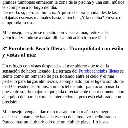
grandes tumbonas enmarcan la zona de la piscina y una sutil música
te acompaña a lo largo del día.
De moda, sí, pero sin bullicio. Aquí se celebra la vida: desde las
relajadas escenas matinales hasta la noche. ¿Y la cocina? Fresca, de
temporada, sensual.
Mi consejo: asegúrese un sitio con vistas al mar, reduzca la
velocidad y limítese a estar allí. La ubicación lo hace fácil.
3º Purobeach Beach Illetas - Tranquilidad con estilo
y vistas al mar
Un refugio con vistas despejadas al mar abierto que te da la
sensación de haber llegado. La terraza del
Purobeachclubs Illetas
se
siente como un remanso de paz flotando entre el cielo y el mar -
perfecto para largos almuerzos, acompañado por el ligero sonido de
los DJs residentes. Si busca un cóctel de autor para acompañar la
puesta de sol, lo mejor es que pida directamente una recomendación
al equipo del bar: la carta es internacional, pero está elaborada con
precisión.
Mi consejo: venga a darse un masaje por la mañana y luego
deslícese lentamente hacia la escena del almuerzo mediterráneo.
Parece más un club privado que un club de playa. Lo justo.