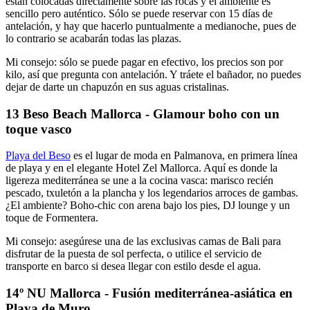
están colocadas directamente sobre las rocas y el ambiente es
sencillo pero auténtico. Sólo se puede reservar con 15 días de
antelación, y hay que hacerlo puntualmente a medianoche, pues de
lo contrario se acabarán todas las plazas.
Mi consejo: sólo se puede pagar en efectivo, los precios son por
kilo, así que pregunta con antelación. Y tráete el bañador, no puedes
dejar de darte un chapuzón en sus aguas cristalinas.
13 Beso Beach Mallorca - Glamour boho con un
toque vasco
Playa del Beso
es el lugar de moda en Palmanova, en primera línea
de playa y en el elegante Hotel Zel Mallorca. Aquí es donde la
ligereza mediterránea se une a la cocina vasca: marisco recién
pescado, txuletón a la plancha y los legendarios arroces de gambas.
¿El ambiente? Boho-chic con arena bajo los pies, DJ lounge y un
toque de Formentera.
Mi consejo: asegúrese una de las exclusivas camas de Bali para
disfrutar de la puesta de sol perfecta, o utilice el servicio de
transporte en barco si desea llegar con estilo desde el agua.
14º NU Mallorca - Fusión mediterránea-asiática en
Playa de Muro