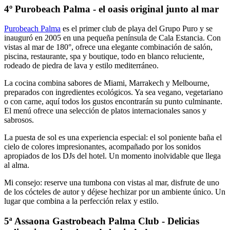
4º Purobeach Palma - el oasis original junto al mar
Purobeach Palma
es el primer club de playa del Grupo Puro y se
inauguró en 2005 en una pequeña península de Cala Estancia. Con
vistas al mar de 180°, ofrece una elegante combinación de salón,
piscina, restaurante, spa y boutique, todo en blanco reluciente,
rodeado de piedra de lava y estilo mediterráneo.
La cocina combina sabores de Miami, Marrakech y Melbourne,
preparados con ingredientes ecológicos. Ya sea vegano, vegetariano
o con carne, aquí todos los gustos encontrarán su punto culminante.
El menú ofrece una selección de platos internacionales sanos y
sabrosos.
La puesta de sol es una experiencia especial: el sol poniente baña el
cielo de colores impresionantes, acompañado por los sonidos
apropiados de los DJs del hotel. Un momento inolvidable que llega
al alma.
Mi consejo: reserve una tumbona con vistas al mar, disfrute de uno
de los cócteles de autor y déjese hechizar por un ambiente único. Un
lugar que combina a la perfección relax y estilo.
5ª Assaona Gastrobeach Palma Club - Delicias