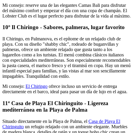
Mi consejo: reserve una de las elegantes Camas Bali para disfrutar
del máximo confort y empezar el día con una copa de champán. El
Lobster Club es el lugar perfecto para disfrutar de la vida al máximo.
10º Il Chiringo - Sabores, palmeras, lugar favorito
Il Chiringo, en Palmanova, es el epítome de un relajado club de
playa. Con su diseño "shabby chic", rodeado de buganvillas y
palmeras, ofrece un ambiente relajado que gusta tanto a los
lugareños como a los turistas. El menú combina clásicos italianos
con especialidades mediterráneas. Son especialmente recomendables
la pasta casera, el marisco fresco y el tiramisú en copa. Hay un menú
infantil especial para familias, y las vistas al mar son sencillamente
impagables. Tranquilidad con estilo.
Mi consejo:
El Chiringo
ofrece incluso un servicio de entrega
directamente en el barco, ideal para pasar un día de lujo en el agua.
11ª Casa de Playa El Chiringuito - Ligereza
mediterránea en la Playa de Palma
Situado directamente en la Playa de Palma, el
Casa de Playa El
Chiringuito
un refugio relajado con un ambiente elegante. Muebles
de madera blanca, detalles de ratán y un toque boho chic crean un