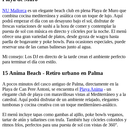
NU Mallorca
es un elegante beach club en plena Playa de Muro que
combina cocina mediterránea y asiática con un toque de lujo. Aquí
podrá empezar el día con un desayuno bajo el sol, disfrutar de
frescas variaciones de sushi a la hora de comer y contemplar la
puesta de sol con música en directo y cócteles por la noche. El menú
ofrece una gran variedad de platos, desde gyoza de wagyu hasta
paella de bogavante y poke bowls. Para ocasiones especiales, puede
reservar una de las camas balinesas junto al agua.
Mi consejo: Los DJ en directo de la tarde crean el ambiente perfecto
para terminar el día con estilo.
15 Anima Beach - Retiro urbano en Palma
A pocos minutos del casco antiguo de Palma, directamente en la
Playa de Can Pere Antoni, se encuentra el
Playa Anima
- un
elegante club de playa con maravillosas vistas al Mediterráneo y a la
catedral. Aquí podrá disfrutar de un ambiente relajado, elegantes
tumbonas y cocina creativa con un toque mediterráneo-asiático.
El menú incluye tapas como gambas al ajillo, poke bowls veganos,
tartar de atún y tallarines con trufa. También hay cócteles coloridos y
ritmos fríos, perfectos para una puesta de sol con vistas de 360°.