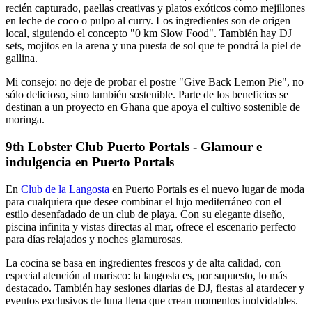
recién capturado, paellas creativas y platos exóticos como mejillones
en leche de coco o pulpo al curry. Los ingredientes son de origen
local, siguiendo el concepto "0 km Slow Food". También hay DJ
sets, mojitos en la arena y una puesta de sol que te pondrá la piel de
gallina.
Mi consejo: no deje de probar el postre "Give Back Lemon Pie", no
sólo delicioso, sino también sostenible. Parte de los beneficios se
destinan a un proyecto en Ghana que apoya el cultivo sostenible de
moringa.
9th Lobster Club Puerto Portals - Glamour e
indulgencia en Puerto Portals
En
Club de la Langosta
en Puerto Portals es el nuevo lugar de moda
para cualquiera que desee combinar el lujo mediterráneo con el
estilo desenfadado de un club de playa. Con su elegante diseño,
piscina infinita y vistas directas al mar, ofrece el escenario perfecto
para días relajados y noches glamurosas.
La cocina se basa en ingredientes frescos y de alta calidad, con
especial atención al marisco: la langosta es, por supuesto, lo más
destacado. También hay sesiones diarias de DJ, fiestas al atardecer y
eventos exclusivos de luna llena que crean momentos inolvidables.