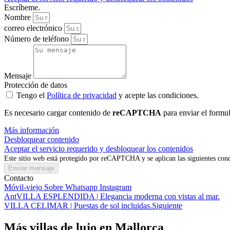
Escríbeme.
Nombre
correo electrónico
Número de teléfono
Mensaje
Protección de datos
Tengo el
Política de privacidad
y acepte las condiciones.
Es necesario cargar contenido de
reCAPTCHA
para enviar el formul
Más información
Desbloquear contenido
Aceptar el servicio requerido y desbloquear los contenidos
Este sitio web está protegido por reCAPTCHA y se aplican las siguientes con
Enviar mensaje
Contacto
Móvil-viejo
Sobre
Whatsapp
Instagram
Ant
VILLA ESPLENDIDA | Elegancia moderna con vistas al mar.
VILLA CELIMAR | Puestas de sol incluidas.
Siguiente
Más villas de lujo en Mallorca