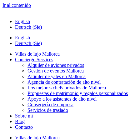
Ir al contenido
English
Deutsch (Sie)
English
Deutsch (Sie)
Villas de lujo Mallorca
Concierge Services
Alquiler de aviones privados
Gestión de eventos Mallorca
Alquiler de yates en Mallorca
Agencia de contratación de alto nivel
Los mejores chefs privados de Mallorca
Propuestas de matrimonio y regalos personalizados
Apoyo a los asistentes de alto nivel
Conserjería de empresa
Servicios de traslado
Sobre mí
Blog
Contacto
Villas de lujo Mallorca