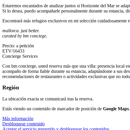
Estaremos encantados de analizar juntos si Horizonte del Mar se adap
Si lo desea, puedo acompañarle personalmente durante su estancia, d
Encontrará más refugios exclusivos en mi selección cuidadosamente 
mallorca. just better.
curated by bm conciege.
Precio: a petición
ETV/16433
Concierge Services
Con bm concierge, usted reserva más que una villa: presencia local en M
acompaño de forma fiable durante su estancia, adaptándome a sus deseos 
recomendaciones de restaurantes o actividades exclusivas que no tod
Región
La ubicación exacta se comunicará tras la reserva.
Estás viendo un contenido de marcador de posición de
Google Maps
Más información
Desbloquear contenido
Aceptar el servicio requerido y desbloquear los contenidos