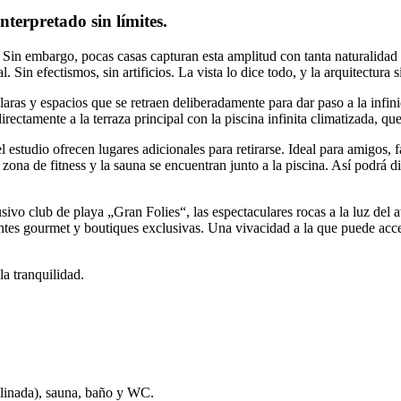
terpretado sin límites.
 Sin embargo, pocas casas capturan esta amplitud con tanta naturalidad
Sin efectismos, sin artificios. La vista lo dice todo, y la arquitectura 
laras y espacios que se retraen deliberadamente para dar paso a la infinid
ctamente a la terraza principal con la piscina infinita climatizada, que 
l estudio ofrecen lugares adicionales para retirarse. Ideal para amigos, 
zona de fitness y la sauna se encuentran junto a la piscina. Así podrá d
ivo club de playa „Gran Folies“, las espectaculares rocas a la luz del at
urantes gourmet y boutiques exclusivas. Una vivacidad a la que puede acc
a tranquilidad.
eclinada), sauna, baño y WC.