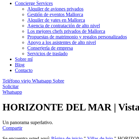
Concierge Services
Alquiler de aviones privados
Gestión de eventos Mallorca
Alquiler de yates en Mallorca
Agencia de contratación de alto nivel
Los mejores chefs privados de Mallorca
Propuestas de matrimonio y regalos personalizados
Apoyo a los asistentes de alto nivel
Conserjería de empresa
Servicios de traslado
Sobre mí
Blog
Contacto
Teléfono viejo
Whatsapp
Sobre
Solicitar
Whatsapp
HORIZONTE DEL MAR | Vistas a
Un panorama superlativo.
Compartir
Se encuentra usted aquí:
Página de inicio
"
Villas de lujo
"
HORIZONTE