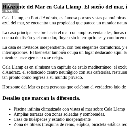
Horizonte del Mar en Cala Llamp. El sueño del mar, in
Cala Llamp, en Port d'Andratx, es famosa por sus vistas panorámicas.
azul del mar, se encuentra una propiedad que parece un mirador natural. 
La casa principal se abre hacia el mar con amplios ventanales, líneas c
cocina de diseño y el comedor, fluyen sin interrupciones y conducen dire
La casa de invitados independiente, con tres elegantes dormitorios, y e
interrupciones. El bienestar también ocupa un lugar destacado aquí: la 
mientras hace ejercicio o se relaja.
Cala Llamp es en sí misma un capítulo de estilo mediterráneo: el exclus
d'Andratx, el sofisticado centro neurálgico con sus cafeterías, resta
tan pronto como regresa a su mundo privado.
Horizonte del Mar es para personas que celebran el verdadero lujo de l
Detalles que marcan la diferencia.
Piscina infinita climatizada con vistas al mar sobre Cala Llamp
Amplias terrazas con zonas soleadas y sombreadas.
Casa de huéspedes y estudio independiente
Zona de fitness (máquina de remo, elíptica, bicicleta estática r