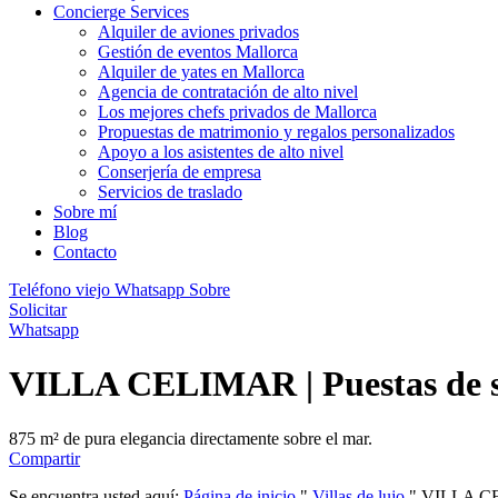
Concierge Services
Alquiler de aviones privados
Gestión de eventos Mallorca
Alquiler de yates en Mallorca
Agencia de contratación de alto nivel
Los mejores chefs privados de Mallorca
Propuestas de matrimonio y regalos personalizados
Apoyo a los asistentes de alto nivel
Conserjería de empresa
Servicios de traslado
Sobre mí
Blog
Contacto
Teléfono viejo
Whatsapp
Sobre
Solicitar
Whatsapp
VILLA CELIMAR | Puestas de so
875 m² de pura elegancia directamente sobre el mar.
Compartir
Se encuentra usted aquí:
Página de inicio
"
Villas de lujo
"
VILLA CEL