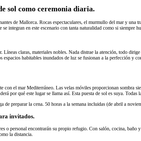
de sol como ceremonia diaria.
nantes de Mallorca. Rocas espectaculares, el murmullo del mar y una tr
ue se integran en este escenario con tanta naturalidad como si siempre h
 Líneas claras, materiales nobles. Nada distrae la atención, todo dirige 
 espacios habitables inundados de luz se fusionan a la perfección y cond
nte con el mar Mediterráneo. Las velas móviles proporcionan sombra sie
derá por qué este lugar se llama así. Esta puesta de sol es suya. Todas l
a de preparar la cena. 50 horas a la semana incluidas (de abril a novie
ra invitados.
res o personal encontrarán su propio refugio. Con salón, cocina, baño y 
omo la distancia.