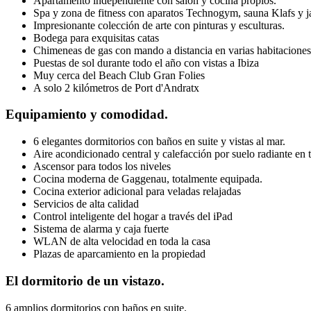
Apartamento independiente con salón y cocina propios.
Spa y zona de fitness con aparatos Technogym, sauna Klafs y j
Impresionante colección de arte con pinturas y esculturas.
Bodega para exquisitas catas
Chimeneas de gas con mando a distancia en varias habitaciones
Puestas de sol durante todo el año con vistas a Ibiza
Muy cerca del Beach Club Gran Folies
A solo 2 kilómetros de Port d'Andratx
Equipamiento y comodidad.
6 elegantes dormitorios con baños en suite y vistas al mar.
Aire acondicionado central y calefacción por suelo radiante en 
Ascensor para todos los niveles
Cocina moderna de Gaggenau, totalmente equipada.
Cocina exterior adicional para veladas relajadas
Servicios de alta calidad
Control inteligente del hogar a través del iPad
Sistema de alarma y caja fuerte
WLAN de alta velocidad en toda la casa
Plazas de aparcamiento en la propiedad
El dormitorio de un vistazo.
6 amplios dormitorios con baños en suite.