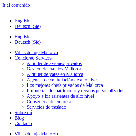
Ir al contenido
English
Deutsch (Sie)
English
Deutsch (Sie)
Villas de lujo Mallorca
Concierge Services
Alquiler de aviones privados
Gestión de eventos Mallorca
Alquiler de yates en Mallorca
Agencia de contratación de alto nivel
Los mejores chefs privados de Mallorca
Propuestas de matrimonio y regalos personalizados
Apoyo a los asistentes de alto nivel
Conserjería de empresa
Servicios de traslado
Sobre mí
Blog
Contacto
Villas de lujo Mallorca