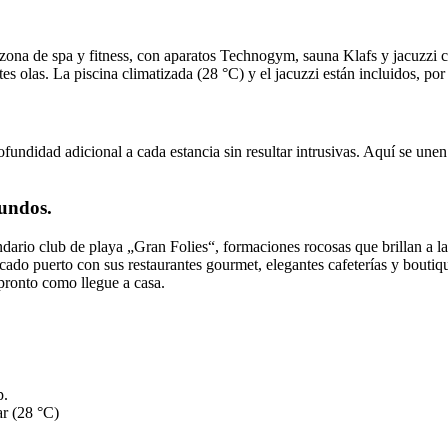
ona de spa y fitness, con aparatos Technogym, sauna Klafs y jacuzzi con
tes olas. La piscina climatizada (28 °C) y el jacuzzi están incluidos, por
ofundidad adicional a cada estancia sin resultar intrusivas. Aquí se une
undos.
dario club de playa „Gran Folies“, formaciones rocosas que brillan a la 
icado puerto con sus restaurantes gourmet, elegantes cafeterías y boutiq
 pronto como llegue a casa.
p.
ar (28 °C)