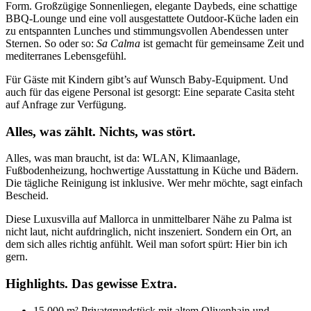
Form. Großzügige Sonnenliegen, elegante Daybeds, eine schattige
BBQ-Lounge und eine voll ausgestattete Outdoor-Küche laden ein
zu entspannten Lunches und stimmungsvollen Abendessen unter
Sternen. So oder so:
Sa Calma
ist gemacht für gemeinsame Zeit und
mediterranes Lebensgefühl.
Für Gäste mit Kindern gibt’s auf Wunsch Baby-Equipment. Und
auch für das eigene Personal ist gesorgt: Eine separate Casita steht
auf Anfrage zur Verfügung.
Alles, was zählt. Nichts, was stört.
Alles, was man braucht, ist da: WLAN, Klimaanlage,
Fußbodenheizung, hochwertige Ausstattung in Küche und Bädern.
Die tägliche Reinigung ist inklusive. Wer mehr möchte, sagt einfach
Bescheid.
Diese Luxusvilla auf Mallorca in unmittelbarer Nähe zu Palma ist
nicht laut, nicht aufdringlich, nicht inszeniert. Sondern ein Ort, an
dem sich alles richtig anfühlt. Weil man sofort spürt: Hier bin ich
gern.
Highlights. Das gewisse Extra.
15.000 m² Privatgrundstück mit altem Olivenhain und