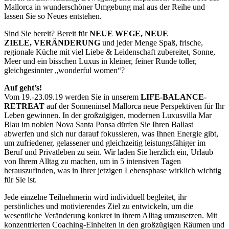
Mallorca in wunderschöner Umgebung mal aus der Reihe und
lassen Sie so Neues entstehen.
Sind Sie bereit? Bereit für
NEUE WEGE, NEUE
ZIELE,
VERÄNDERUNG
und jeder Menge Spaß, frische,
regionale Küche mit viel Liebe & Leidenschaft zubereitet, Sonne,
Meer und ein bisschen Luxus in kleiner, feiner Runde toller,
gleichgesinnter „wonderful women“?
Auf geht’s!
Vom 19.-23.09.19 werden Sie in unserem
LIFE-BALANCE-
RETREAT
auf der Sonneninsel Mallorca neue Perspektiven für Ihr
Leben gewinnen. In der großzügigen, modernen Luxusvilla Mar
Blau im noblen Nova Santa Ponsa dürfen Sie Ihren Ballast
abwerfen und sich nur darauf fokussieren, was Ihnen Energie gibt,
um zufriedener, gelassener und gleichzeitig leistungsfähiger im
Beruf und Privatleben zu sein. Wir laden Sie herzlich ein, Urlaub
von Ihrem Alltag zu machen, um in 5 intensiven Tagen
herauszufinden, was in Ihrer jetzigen Lebensphase wirklich wichtig
für Sie ist.
Jede einzelne Teilnehmerin wird individuell begleitet, ihr
persönliches und motivierendes Ziel zu entwickeln, um die
wesentliche Veränderung konkret in ihrem Alltag umzusetzen. Mit
konzentrierten Coaching-Einheiten in den großzügigen Räumen und