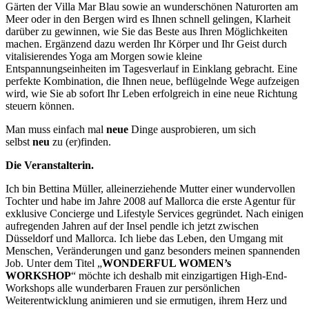
Gärten der Villa Mar Blau sowie an wunderschönen Naturorten am
Meer oder in den Bergen wird es Ihnen schnell gelingen, Klarheit
darüber zu gewinnen, wie Sie das Beste aus Ihren Möglichkeiten
machen. Ergänzend dazu werden Ihr Körper und Ihr Geist durch
vitalisierendes Yoga am Morgen sowie kleine
Entspannungseinheiten im Tagesverlauf in Einklang gebracht. Eine
perfekte Kombination, die Ihnen neue, beflügelnde Wege aufzeigen
wird, wie Sie ab sofort Ihr Leben erfolgreich in eine neue Richtung
steuern können.
Man muss einfach mal
neue
Dinge ausprobieren, um sich
selbst
neu
zu (er)finden.
Die Veranstalterin.
Ich bin Bettina Müller, alleinerziehende Mutter einer wundervollen
Tochter und habe im Jahre 2008 auf Mallorca die erste Agentur für
exklusive Concierge und Lifestyle Services gegründet. Nach einigen
aufregenden Jahren auf der Insel pendle ich jetzt zwischen
Düsseldorf und Mallorca. Ich liebe das Leben, den Umgang mit
Menschen, Veränderungen und ganz besonders meinen spannenden
Job. Unter dem Titel „
WONDERFUL WOMEN’s
WORKSHOP
“ möchte ich deshalb mit einzigartigen High-End-
Workshops alle wunderbaren Frauen zur persönlichen
Weiterentwicklung animieren und sie ermutigen, ihrem Herz und