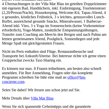
4 Übernachtungen in der Villa Mar Blau im geteilten Doppelzimmer
mit eigenem Bad, Handtüchern, inkl. Endreinigung, Touristensteuer
(2,20/Person/Nacht), Housekeeping, Welcome-Kit, Tapas-Abend, 4
x gesundes, köstliches Frühstück, 3 x leichtes, genussvolles Lunch-
Buffet, ausreichend gesunde Snacks, Mineralwasser, 1 Barbecue-
Abend inkl. Vino, 3 x Yoga im Sonnenschein (keine Vorkenntnisse
erforderlich), Yoga-Matten, zusätzliche Entspannungsübungen,
Transfer zum Coaching am Meer/in den Bergen und nach Palma am
letzten gemeinsamen Abend, Poolglück, Sonnenliegen und jede
Menge Spaß mit gleichgesinnten Frauen.
Nicht im Preis enthalten sind Flüge, Restaurantbesuche und
Transporte bei Ankunft/Abreise. Bei Interesse richte ich gerne einen
Gruppenchat zwecks Taxi-Sharing ein.
Es können nur max. 8 Frauen teilnehmen, am besten also schnell
anmelden. Für Ihre Anmeldung, Fragen oder das komplette
Programm schreiben Sie bitte eine mail an
office@bm-
concierge.com
.
Seien Sie dabei! Wir freuen uns schon jetzt auf Sie.
Mehr Details über
Villa Mar Blau
Wenn Sie sich spannende Geheimtipps und die garantierte