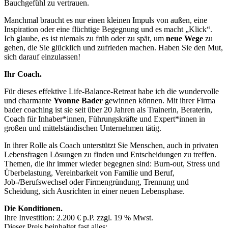
Bauchgefühl zu vertrauen.
Manchmal braucht es nur einen kleinen Impuls von außen, eine
Inspiration oder eine flüchtige Begegnung und es macht „Klick“.
Ich glaube, es ist niemals zu früh oder zu spät, um
neue Wege
zu
gehen, die Sie glücklich und zufrieden machen. Haben Sie den Mut,
sich darauf einzulassen!
Ihr Coach.
Für dieses effektive Life-Balance-Retreat habe ich die wundervolle
und charmante
Yvonne Bader
gewinnen können. Mit ihrer Firma
bader coaching ist sie seit über 20 Jahren als Trainerin, Beraterin,
Coach für Inhaber*innen, Führungskräfte und Expert*innen in
großen und mittelständischen Unternehmen tätig.
In ihrer Rolle als Coach unterstützt Sie Menschen, auch in privaten
Lebensfragen Lösungen zu finden und Entscheidungen zu treffen.
Themen, die ihr immer wieder begegnen sind: Burn-out, Stress und
Überbelastung, Vereinbarkeit von Familie und Beruf,
Job-/Berufswechsel oder Firmengründung, Trennung und
Scheidung, sich Ausrichten in einer neuen Lebensphase.
Die Konditionen.
Ihre Investition: 2.200 € p.P. zzgl. 19 % Mwst.
Dieser Preis beinhaltet fast alles: