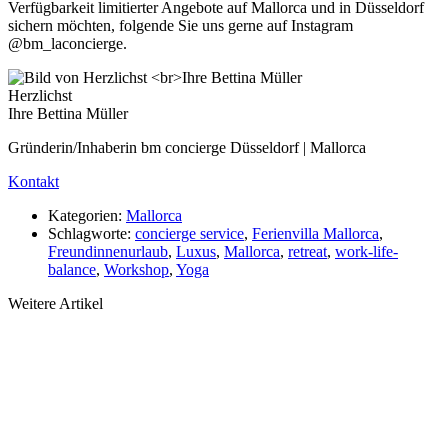
Verfügbarkeit limitierter Angebote auf Mallorca und in Düsseldorf
sichern möchten, folgende Sie uns gerne auf Instagram
@bm_laconcierge.
Herzlichst
Ihre Bettina Müller
Gründerin/Inhaberin bm concierge Düsseldorf | Mallorca
Kontakt
Kategorien:
Mallorca
Schlagworte:
concierge service
,
Ferienvilla Mallorca
,
Freundinnenurlaub
,
Luxus
,
Mallorca
,
retreat
,
work-life-
balance
,
Workshop
,
Yoga
Weitere Artikel